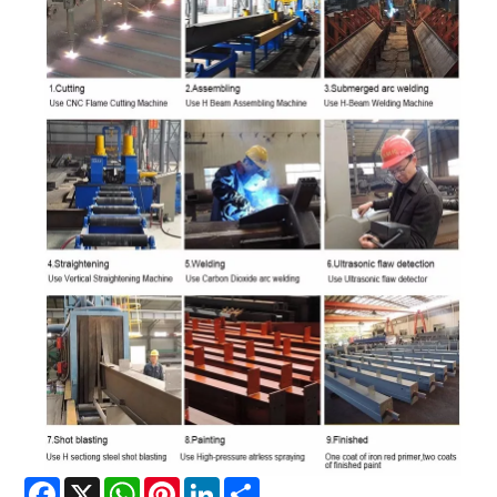
Facebook
X
WhatsApp
Pinterest
LinkedIn
Share