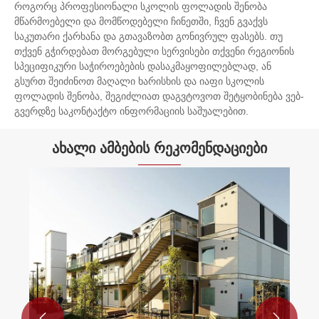
როგორც პროფესიონალი სკოლის ფოლადის შენობა
როგორიცაა ძლიერი თოვლი, ძლიერი ქარი და
სტუდენტებისთვის.
მწარმოებელი და მომწოდებელი ჩინეთში, ჩვენ გვაქვს
მიწისძვრები. პერსონალიზაცია: წინასწარ
საკუთარი ქარხანა და გთავაზობთ გონივრულ ფასებს. თუ
ინჟინერირებული ფოლადის სტრუქტურები ძალიან
თქვენ გჭირდებათ მორგებული სერვისები თქვენი რეგიონის
დააკონფიგურიროთ; სკოლებს შეუძლიათ აირჩიონ
სპეციფიკური საჭიროებების დასაკმაყოფილებლად, ან
იატაკების, განლაგების, დიზაინის და სხვა
გსურთ შეიძინოთ მაღალი ხარისხის და იაფი სკოლის
მახასიათებლების რაოდენობა, რომლებიც
ფოლადის შენობა, შეგიძლიათ დაგვტოვოთ შეტყობინება ვებ-
გვერდზე საკონტაქტო ინფორმაციის საშუალებით.
აკმაყოფილებენ მათ სპეციფიკურ მოთხოვნებს.
ხარჯების ეფექტური: წინასწარ ინჟინერირებული
ახალი ამბების რეკომენდაციები
ფოლადის სტრუქტურები უფრო ხელმისაწვდომია,
ვიდრე ტრადიციული მშენებლობის მეთოდები,
რადგან კომპონენტები ქარხანშია დამზადებული.
სწრაფად მშენებლობა: წინასწარ ინჟინერირებული
ფოლადის სტრუქტურები სწრაფად აშენებულია, რაც
ამცირებს შენობის მთლიან დროს და ამცირებს
რეგულარულ სასკოლო საქმიანობას.
ენერგოეფექტური: ფოლადის სტრუქტურები ძალზე
ენერგოეფექტურია და ხელს შეუწყობს სკოლებს
გრძელვადიან პერიოდში ენერგიის მოხმარების და

