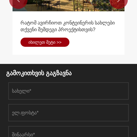
ხარჯების შემცირებაში. მდგრადი: ფოლადი არის
უაღრესად მდგრადი მასალა, ხოლო წინასწარ
ინჟინერირებული ფოლადის სტრუქტურები შეიძლება
რატომ ავირჩიოთ კონტეინერის სახლები
შეიქმნას LEED– ის (ლიდერობის ენერგეტიკისა და
თქვენი შემდეგი პროექტისთვის?
გარემოსდაცვითი დიზაინის) სასერთიფიკატო
მოთხოვნების დასაკმაყოფილებლად. დაბალი
იხილეთ მეტი >>
მოვლა: ფოლადის სტრუქტურებს ძალიან ცოტა
მოვლა სჭირდებათ, რომელსაც დროთა
განმავლობაში სკოლების ფულის დაზოგვა შეუძლია
გამოკითხვის გაგზავნა