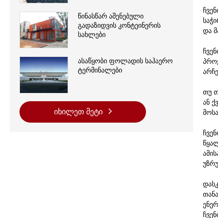
ჩვე
წინასწარ აშენებული
საჭ
გადაზიდვის კონტეინერის
და 
სახლები
ჩვე
ასაწყობი ფოლადის საჰაერო
პრო
ტერმინალები
არჩ
თუ 
ან ქ
იხილეთ მეტი
მოს
ჩვე
წყა
ამი
უზრ
დას
თან
ენე
ჩვენ