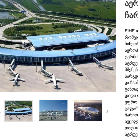
აე
ჩა
EIHE 
რომელ
ჩინეთ
აეროპ
ტერმი
სტრუქ
მშენე
სარგე
დიზაი
განთა
დიდი 
უფრო 
გაფარ
ჩარჩო
აუცილ
დიდ ფ
სტრუქ