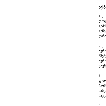
აქ 
1 、
ფოლ
გამ
გაწე
დიზა
2 、
აერ
მშე
აერ
გაუმ
3 、
ფოლ
რომ
ხანგ
ნაკვ
4 、