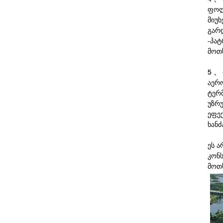
ფოლ
მიუ
გარ
-პატ
მოთ
5 、
აერ
ტერ
უზრ
ეფექ
ხან
ეს 
კონ
მოთ