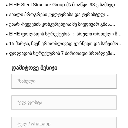
EIHE Steel Structure Group-მა მოაწყო 93-ე სამხედრო
აღლუმის პირდაპირი ტრანსლაციის ნახვა
ახალი პროგრესი კულტურასა და ტურისტულ
ფოლადში, EIHE გიბიძგებთ პირველ რიგში
უნარ -ჩვევების კონკურენცია: მე მივდივარ გზას,
შეისწავლოთ მითიური თემატიკის შედევრების
ვცდილობ ვიყო ხელოსნები გამბედაობით.
EIHE ფოლადის სტრუქტურა ： სრული ორთქლი წინ
სასახლე.
უსწრებს წარმოებას, რომ მიაღწიოს ახალ
15 მარტს, ჩვენ ერთობლივად ვურჩევთ და საზეიმოდ
სიმაღლეებს.
ვიმსჯელებთ.
ფოლადის სტრუქტურის 7 ძირითადი პრობლემა
ანტიკოროზიული საფარი
დამიტოვე მესიჯი