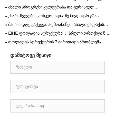
აღლუმის პირდაპირი ტრანსლაციის ნახვა
ახალი პროგრესი კულტურასა და ტურისტულ
ფოლადში, EIHE გიბიძგებთ პირველ რიგში
უნარ -ჩვევების კონკურენცია: მე მივდივარ გზას,
შეისწავლოთ მითიური თემატიკის შედევრების
ვცდილობ ვიყო ხელოსნები გამბედაობით.
მაისის დღე გაქცევა: აღმოაჩინეთ ახალი ქალაქის
სასახლე.
ღირშესანიშნაობები EIHE- ით
EIHE ფოლადის სტრუქტურა ： სრული ორთქლი წინ
უსწრებს წარმოებას, რომ მიაღწიოს ახალ
ფოლადის სტრუქტურის 7 ძირითადი პრობლემა
სიმაღლეებს.
ანტიკოროზიული საფარი
დამიტოვე მესიჯი